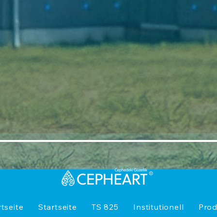
rtseite
Startseite
TS 825
Institutionell
Prod