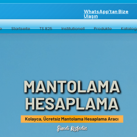
WhatsApp'tan Bize
Ulaşın
te
Startseite
TS 825
Institutionell
Produkte
Katalo