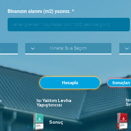
Binanızın alanını (m2) yazınız.
Hesapla
Sonuçları
Is
ı
Isı Yalıtım Levha
Sı
Yapıştırıcısı
Sonuç