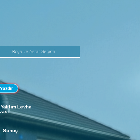
 Yazdır
ı Yalıtım Levha
vası
Sonuç