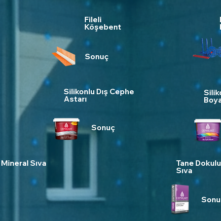
Fileli
Köşebent
Sonuç
Silikonlu Dış Cephe
Sili
Astarı
Boya
Sonuç
 Mineral Sıva
Tane Dokulu
Sıva
Sonu