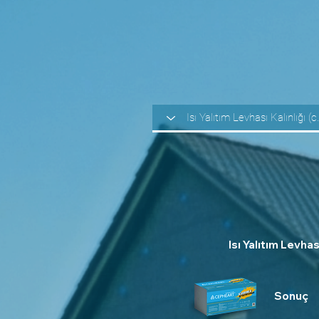
Isı Yalıtım Levhas
Sonuç