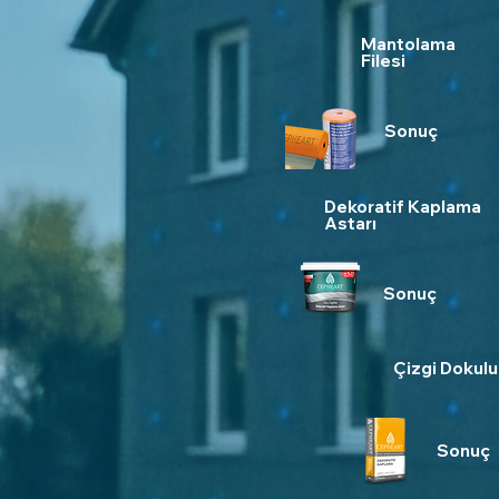
Mantolama
Filesi
Sonuç
Dekoratif Kaplama
Astarı
Sonuç
Çizgi Dokulu
Sonuç