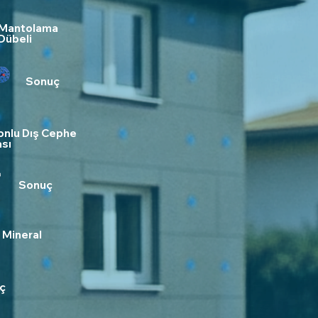
Mantolama
Dübeli
Sonuç
konlu Dış Cephe
sı
Sonuç
 Mineral
ç