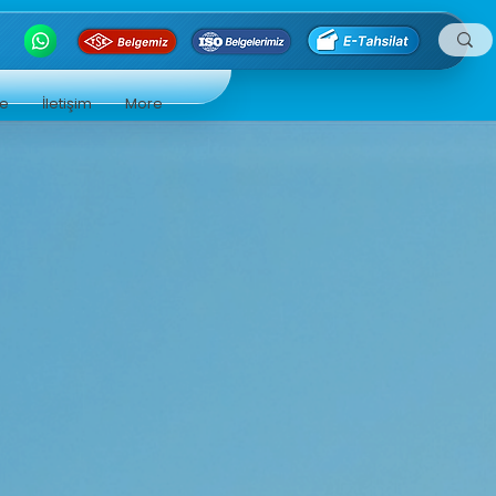
ge
İletişim
More